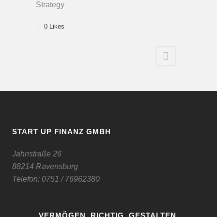
Strategy
0
Likes
START UP FINANZ GMBH
Jahnstraße 26
88214 Ravensburg
Telefon:
0751 / 76962380
VERMÖGEN. RICHTIG. GESTALTEN.